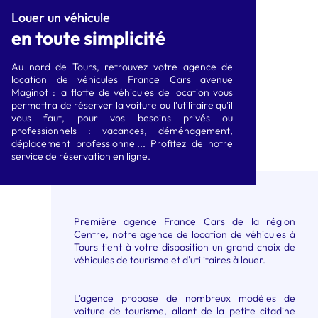
CITADINE ÉLECTRIQUE
COMPACTE ÉLECTRIQUE
Louer un véhicule
en toute simplicité
type E208
type Megane ETech
SUVA ÉLECTRIQUE type
Au nord de Tours, retrouvez votre agence de
location de véhicules France Cars avenue
Renault Scénic Etech
Maginot : la flotte de véhicules de location vous
permettra de réserver la voiture ou l'utilitaire qu'il
vous faut, pour vos besoins privés ou
professionnels : vacances, déménagement,
déplacement professionnel... Profitez de notre
service de réservation en ligne.
Première agence France Cars de la région
Centre, notre agence de location de véhicules à
Tours tient à votre disposition un grand choix de
véhicules de tourisme et d'utilitaires à louer.
L'agence propose de nombreux modèles de
voiture de tourisme, allant de la petite citadine