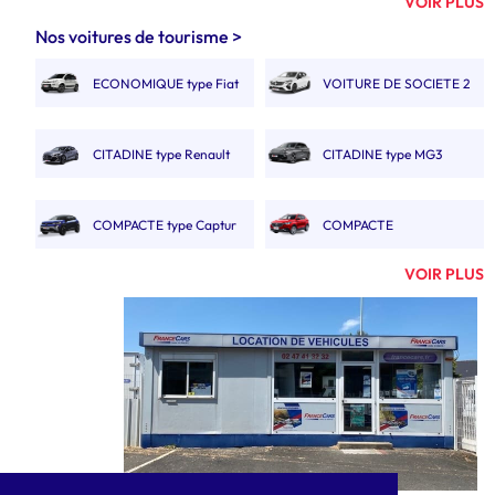
VOIR PLUS
FOURGON 8M3 À 9M3
FOURGON 10M3, 11M3 &
Nos voitures de tourisme >
12M3
ECONOMIQUE type Fiat
VOITURE DE SOCIETE 2
FOURGON 10M3 11M3
FOURGON 13M3 À 14M3
Panda
PLACES.
12M3 DOUBLE CABINE
CITADINE type Renault
CITADINE type MG3
GRAND CAMION 20M3
CAMION 19M3
Clio V
POLYVOLUME
COMPACTE type Captur
COMPACTE
CAMION AVEC HAYON
CAMION PORTE
AUTOMATIQUE type MGZS
VOIR PLUS
20M3
VOITURE
COMPACTE BREAK type
SUVA type Renault
CAMION BENNE SIMPLE
CAMION BENNE
308 SW.
Austral
CABINE
DOUBLE CABINE
MONOSPACE type Renault
MONOSPACE BOITE
GRAND CAMION 30M3
CAMIONNETTE
Espace
AUTO
ÉLECTRIQUE 2 À 3M3
GRAND SUV type Nissan
MINIBUS 9 PLACES
FOURGON ÉLECTRIQUE
CAMION ÉLECTRIQUE
X trail
5M3 À 6M3
10M3 À 12M3