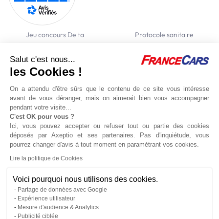
Jeu concours Delta
Protocole sanitaire
Qui sommes nous ?
Partenaires
Salut c'est nous...
Actualités
Recrutement
les Cookies !
Nous contacter
On a attendu d'être sûrs que le contenu de ce site vous intéresse
avant de vous déranger, mais on aimerait bien vous accompagner
Location voitures
Location utilitaires
Politique de confidentialité
Gestion des
pendant votre visite...
cookies
C'est OK pour vous ?
Conditions de réservation en ligne
Conditions générales
Mentions
Ici, vous pouvez accepter ou refuser tout ou partie des cookies
légales
Politique de gestion des cookies
déposés par Axeptio et ses partenaires. Pas d'inquiétude, vous
pourrez changer d'avis à tout moment en paramétrant vos cookies.
© France Cars 2026 -
Création site Internet Micropulse
Lire la politique de Cookies
Voici pourquoi nous utilisons des cookies.
Partage de données avec Google
Expérience utilisateur
Mesure d'audience & Analytics
Publicité ciblée