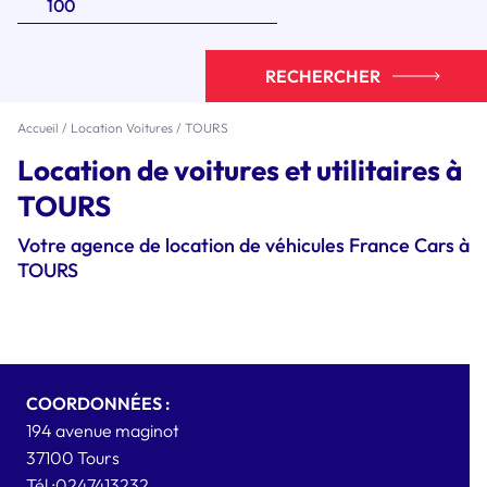
RECHERCHER
Accueil
/
Location Voitures
/
TOURS
Location de voitures et utilitaires à
TOURS
Votre agence de location de véhicules France Cars à
TOURS
COORDONNÉES :
194 avenue maginot
37100
Tours
Tél :
0247413232