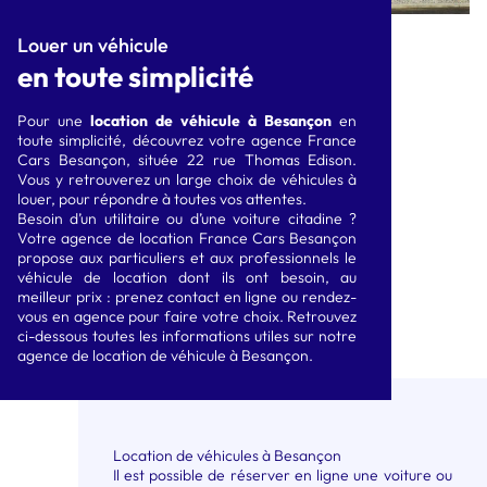
CITADINE ÉLECTRIQUE
COMPACTE ÉLECTRIQUE
Louer un véhicule
type E208
type Megane ETech
en toute simplicité
SUVA ÉLECTRIQUE type
Pour une
location de véhicule à Besançon
en
Renault Scénic Etech
toute simplicité, découvrez votre agence France
Cars Besançon, située 22 rue Thomas Edison.
Vous y retrouverez un large choix de véhicules à
louer, pour répondre à toutes vos attentes.
Besoin d’un utilitaire ou d’une voiture citadine ?
Votre agence de location France Cars Besançon
propose aux particuliers et aux professionnels le
véhicule de location dont ils ont besoin, au
meilleur prix : prenez contact en ligne ou rendez-
vous en agence pour faire votre choix. Retrouvez
ci-dessous toutes les informations utiles sur notre
agence de location de véhicule à Besançon.
Location de véhicules à Besançon
Il est possible de réserver en ligne une voiture ou