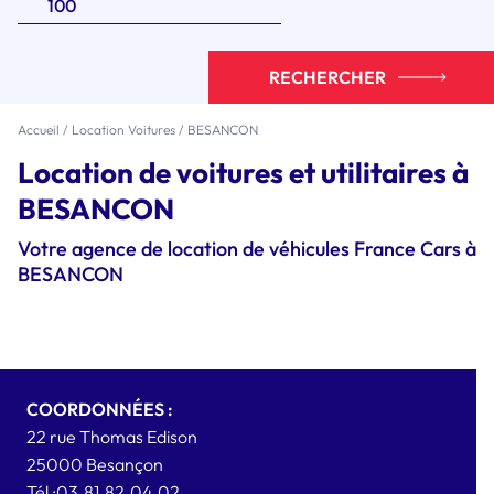
RECHERCHER
Accueil
/
Location Voitures
/
BESANCON
Location de voitures et utilitaires à
BESANCON
Votre agence de location de véhicules France Cars à
BESANCON
COORDONNÉES :
22 rue Thomas Edison
25000
Besançon
Tél :
03.81.82.04.02