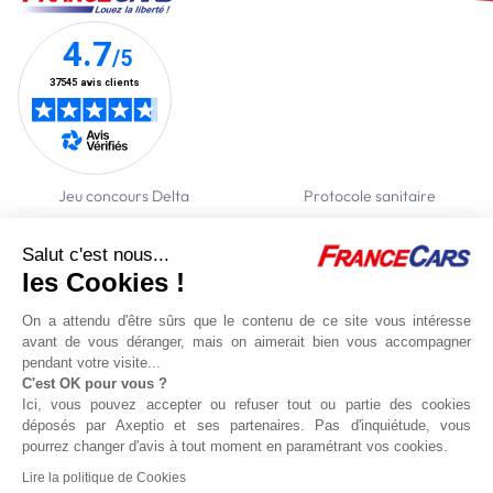
Jeu concours Delta
Protocole sanitaire
Qui sommes nous ?
Partenaires
Salut c'est nous...
Actualités
Recrutement
les Cookies !
Nous contacter
On a attendu d'être sûrs que le contenu de ce site vous intéresse
avant de vous déranger, mais on aimerait bien vous accompagner
Location voitures
Location utilitaires
Politique de confidentialité
Gestion des
pendant votre visite...
cookies
C'est OK pour vous ?
Conditions de réservation en ligne
Conditions générales
Mentions
Ici, vous pouvez accepter ou refuser tout ou partie des cookies
légales
Politique de gestion des cookies
déposés par Axeptio et ses partenaires. Pas d'inquiétude, vous
pourrez changer d'avis à tout moment en paramétrant vos cookies.
© France Cars 2026 -
Création site Internet Micropulse
Lire la politique de Cookies