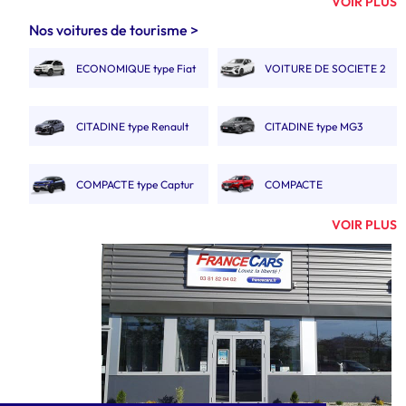
VOIR PLUS
FOURGON 8M3 À 9M3
FOURGON 10M3, 11M3 &
Nos voitures de tourisme >
12M3
ECONOMIQUE type Fiat
VOITURE DE SOCIETE 2
FOURGON 10M3 11M3
FOURGON 13M3 À 14M3
Panda
PLACES.
12M3 DOUBLE CABINE
CITADINE type Renault
CITADINE type MG3
GRAND CAMION 20M3
CAMION 19M3
Clio V
POLYVOLUME
COMPACTE type Captur
COMPACTE
CAMION AVEC HAYON
CAMION PORTE
AUTOMATIQUE type MGZS
VOIR PLUS
20M3
VOITURE
COMPACTE BREAK type
SUVA type Renault
CAMION BENNE SIMPLE
CAMION BENNE
308 SW.
Austral
CABINE
DOUBLE CABINE
MONOSPACE type Renault
MONOSPACE BOITE
GRAND CAMION 30M3
CAMIONNETTE
Espace
AUTO
ÉLECTRIQUE 2 À 3M3
GRAND SUV type Nissan
MINIBUS 9 PLACES
FOURGON ÉLECTRIQUE
CAMION ÉLECTRIQUE
X trail
5M3 À 6M3
10M3 À 12M3