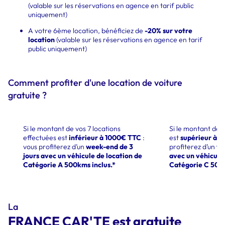
(valable sur les réservations en agence en tarif public
uniquement)
A votre 6ème location, bénéficiez de
-20% sur votre
location
(valable sur les réservations en agence en tarif
public uniquement)
Comment profiter d'une location de voiture
gratuite ?
Si le montant de vos 7 locations
Si le montant des 
effectuées est
inférieur à 1000€ TTC
:
est
supérieur à 
vous profiterez d’un
week-end de 3
profiterez d’un
we
jours avec un véhicule de location de
avec un véhicule 
Catégorie A 500kms inclus.*
Catégorie C 500k
La
FRANCE CAR'TE est gratuite