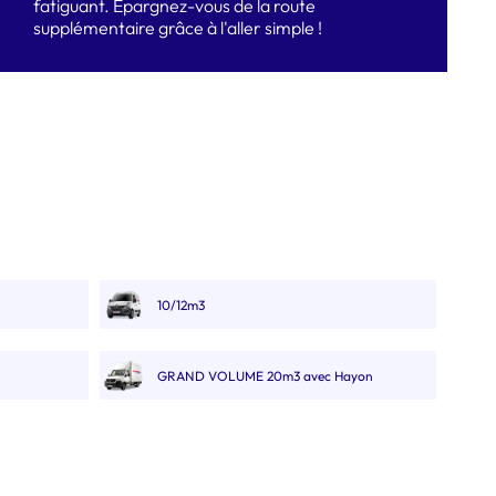
fatiguant. Epargnez-vous de la route
supplémentaire grâce à l'aller simple !
10/12m3
GRAND VOLUME 20m3 avec Hayon