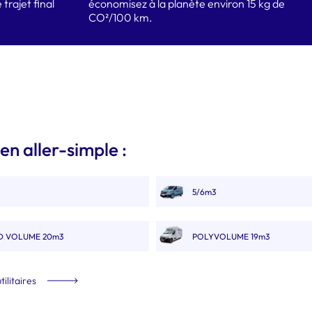
 trajet final
économisez à la planète environ 15 kg de
CO²/100 km.
 en aller-simple :
5/6m3
 VOLUME 20m3
POLYVOLUME 19m3
tilitaires