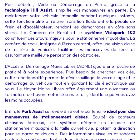
Pour débuter, l'Aide au Démarrage en Pente, grâce à la
technologie Hill Assist
, simplifie vos manœuvres en pente. En
maintenant votre véhicule immobile pendant quelques instants,
cette fonctionnalité offre une transition fluide entre la pédale de
frein et d'accélérateur, rendant les démarrages en côte sans
stress. La Caméra de Recul et le
système Visiopark 1&2
constituent des atouts majeurs pour le stationnement quotidien. La
caméra de recul, intégrée à l'écran central, offre une vision claire
de l'arrière du véhicule, facilitant les manœuvres de recul et
assurant une meilleure perception des obstacles.
L'Accès et Démarrage Mains Libres (ADML) ajoute une touche de
praticité à votre expérience. Plus besoin de chercher vos clés,
cette fonctionnalité permet le déverrouillage, le verrouillage et le
démarrage du véhicule tout en gardant la clé électronique sur
vous. Le Hayon Mains Libres offre également une ouverture ou
fermeture du hayon motorisé sans effort, idéal lorsque vous avez
les mains occupées.
Enfin, le
Park Assist
se révèle être votre partenaire
idéal pour des
manœuvres de stationnement aisées
. Équipé de capteurs
ultrasons latéraux, ce système détecte un espace de
stationnement adapté à la taille du véhicule, pilotant la direction
pour se garer en douceur. Des informations visuelles et sonores
guident le conducteur tout au long de la manœuvre, garantissant