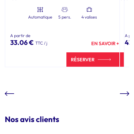
Automatique
5 pers.
4 valises
A partir de
A pa
33.06 €
43.
TTC / j
EN SAVOIR +
RÉSERVER
prev
next
Nos avis clients