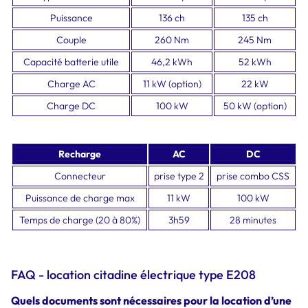
Puissance
136 ch
135 ch
Couple
260 Nm
245 Nm
Capacité batterie utile
46,2 kWh
52 kWh
Charge AC
11 kW (option)
22 kW
Charge DC
100 kW
50 kW (option)
Recharge
AC
DC
Connecteur
prise type 2
prise combo CSS
Puissance de charge max
11 kW
100 kW
Temps de charge (20 à 80%)
3h59
28 minutes
FAQ - location citadine électrique type E208
Quels documents sont nécessaires pour la location d’une