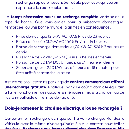
recharge rapide et sécurisée. Idéale pour ceux qui veulent
reprendre la route rapidement.
Le
temps nécessaire pour une recharge complète
varie selon le
type de borne. Que vous optiez pour la puissance domestique,
renforcée, ou une borne murale, planifiez en conséquence:
Prise domestique (2.3kW AC 10A): Près de 23 heures.
Prise renforcée (3.7kW AC 16A): Environ 14 heures.
Borne de recharge domestique (7.4 kW AC 32A): 7 heures et
demie.
Puissance de 22 kW (3x 32A): Aussi 7 heures et demie.
Puissance de 50 kW DC: Un peu plus d'1 heure et demie.
Superchargeur - 250 kW: Juste 1 heure et 18 minutes pour
être prêt à reprendre la route!
Astuce de pro : certains parkings de
centres commerciaux offrent
une recharge gratuite
. Pratique, non? Le coût à domicile équivaut
à faire fonctionner des appareils ménagers, mais la charge rapide
reste imbattable en termes de rapidité.
Dois-je ramener la citadine électrique louée rechargée ?
Carburant et recharge électrique sont à votre charge. Rendez le
véhicule avec le même niveau qu'indiqué sur le contrat pour éviter
des frais.
Rechargez aux bornes disponibles dans l’espace public