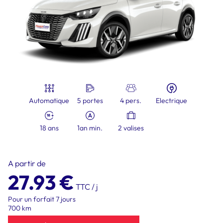
Automatique
5 portes
4 pers.
Electrique
18 ans
1an min.
2 valises
A partir de
27.93 €
TTC / j
Pour un forfait
7 jours
700 km