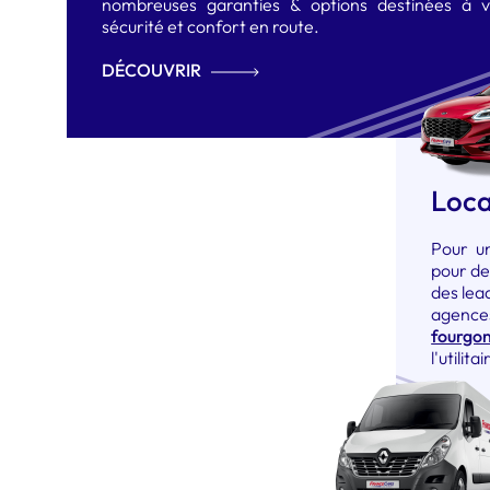
nombreuses garanties & options destinées à vo
sécurité et confort en route.
DÉCOUVRIR
Loca
Pour u
pour des
des lea
agence
fourgo
l'utilit