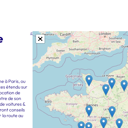
e
©
me à Paris, ou
ces étendu sur
location de
ntre de son
de voitures &
ront conseils
r la route au