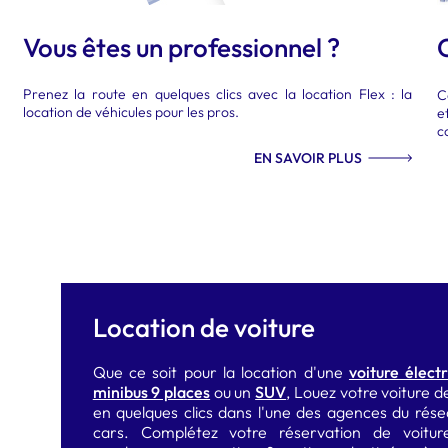
Vous êtes un professionnel ?
Prenez la route en quelques clics avec la location Flex : la
C
location de véhicules pour les pros.
e
c
EN SAVOIR PLUS
Location de voiture
Que ce soit pour la location d'une
voiture élect
minibus 9 places
ou un
SUV
, Louez votre voiture 
en quelques clics dans l'une des agences du rés
cars. Complétez votre réservation de voitu