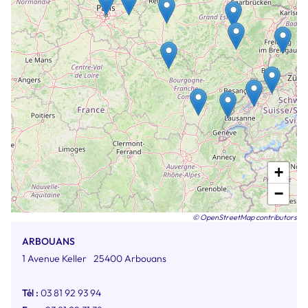
+
−
© OpenStreetMap contributors
ARBOUANS
1 Avenue Keller
25400 Arbouans
Tél :
03 81 92 93 94