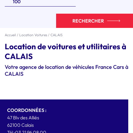
RECHERCHER
Accueil
/
Location Voitures
/
CALAIS
Location de voitures et utilitaires à
CALAIS
Votre agence de location de véhicules France Cars à
CALAIS
COORDONNÉES :
47 Blv des Alliés
62100
Calais
Tél :
03 21 96 08 00