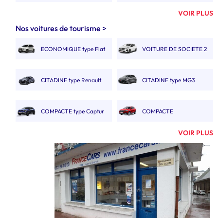
6M3
6M3 DOUBLE CABINE
VOIR PLUS
FOURGON 8M3 À 9M3
FOURGON 10M3, 11M3 &
Nos voitures de tourisme >
12M3
ECONOMIQUE type Fiat
VOITURE DE SOCIETE 2
FOURGON 10M3 11M3
FOURGON 13M3 À 14M3
Panda
PLACES.
12M3 DOUBLE CABINE
CITADINE type Renault
CITADINE type MG3
GRAND CAMION 20M3
CAMION 19M3
Clio V
POLYVOLUME
COMPACTE type Captur
COMPACTE
CAMION AVEC HAYON
CAMION PORTE
AUTOMATIQUE type MGZS
VOIR PLUS
20M3
VOITURE
COMPACTE BREAK type
SUVA type Renault
CAMION BENNE SIMPLE
CAMION BENNE
308 SW.
Austral
CABINE
DOUBLE CABINE
MONOSPACE type Renault
MONOSPACE BOITE
GRAND CAMION 30M3
CAMIONNETTE
Espace
AUTO
ÉLECTRIQUE 2 À 3M3
GRAND SUV type Nissan
MINIBUS 9 PLACES
FOURGON ÉLECTRIQUE
CAMION ÉLECTRIQUE