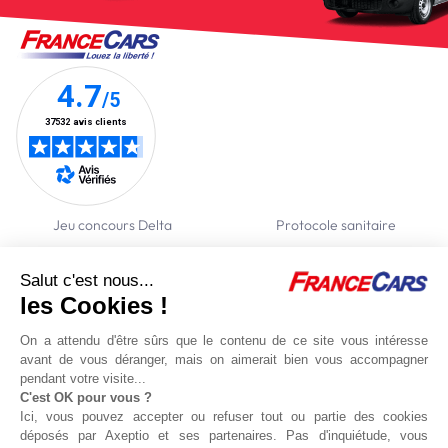
Jeu concours Delta
Protocole sanitaire
Qui sommes nous ?
Partenaires
Salut c'est nous...
Actualités
Recrutement
les Cookies !
Nous contacter
On a attendu d'être sûrs que le contenu de ce site vous intéresse
avant de vous déranger, mais on aimerait bien vous accompagner
Location voitures
Location utilitaires
Politique de confidentialité
Gestion des
pendant votre visite...
cookies
C'est OK pour vous ?
Conditions de réservation en ligne
Conditions générales
Mentions
Ici, vous pouvez accepter ou refuser tout ou partie des cookies
légales
Politique de gestion des cookies
déposés par Axeptio et ses partenaires. Pas d'inquiétude, vous