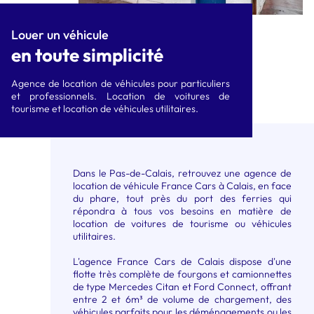
X trail
5M3 À 6M3
10M3 À 12M3
CITADINE ÉLECTRIQUE
COMPACTE ÉLECTRIQUE
Louer un véhicule
en toute simplicité
type E208
type Megane ETech
SUVA ÉLECTRIQUE type
Agence de location de véhicules pour particuliers
et professionnels. Location de voitures de
Renault Scénic Etech
tourisme et location de véhicules utilitaires.
Dans le Pas-de-Calais, retrouvez une agence de
location de véhicule France Cars à Calais, en face
du phare, tout près du port des ferries qui
répondra à tous vos besoins en matière de
location de voitures de tourisme ou véhicules
utilitaires.
L'agence France Cars de Calais dispose d'une
flotte très complète de fourgons et camionnettes
de type Mercedes Citan et Ford Connect, offrant
entre 2 et 6m³ de volume de chargement, des
véhicules parfaits pour les déménagements ou les