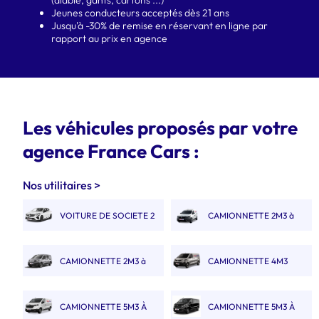
Jeunes conducteurs acceptés dès 21 ans
Jusqu'à -30% de remise en réservant en ligne par
rapport au prix en agence
Les véhicules proposés par votre
agence France Cars :
Nos utilitaires >
VOITURE DE SOCIETE 2
CAMIONNETTE 2M3 à
PLACES
3M3
CAMIONNETTE 2M3 à
CAMIONNETTE 4M3
3M3 DOUBLE CABINE
CAMIONNETTE 5M3 À
CAMIONNETTE 5M3 À