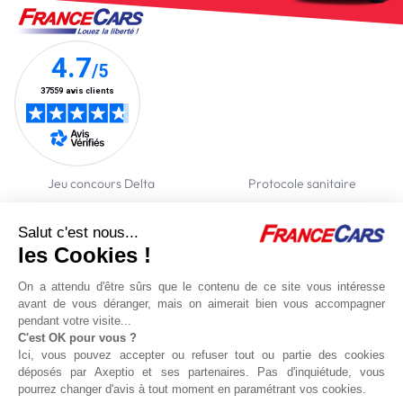
Jeu concours Delta
Protocole sanitaire
Qui sommes nous ?
Partenaires
Salut c'est nous...
Actualités
Recrutement
les Cookies !
Nous contacter
On a attendu d'être sûrs que le contenu de ce site vous intéresse
avant de vous déranger, mais on aimerait bien vous accompagner
Location voitures
Location utilitaires
Politique de confidentialité
Gestion des
pendant votre visite...
cookies
C'est OK pour vous ?
Conditions de réservation en ligne
Conditions générales
Mentions
Ici, vous pouvez accepter ou refuser tout ou partie des cookies
légales
Politique de gestion des cookies
déposés par Axeptio et ses partenaires. Pas d'inquiétude, vous
pourrez changer d'avis à tout moment en paramétrant vos cookies.