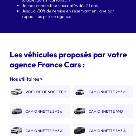
Jeunes conducteurs acceptés dès 21 ans
Jusqu'à -30% de remise en réservant en ligne par
rapport au prix en agence
Les véhicules proposés par votre
agence France Cars :
Nos utilitaires >
VOITURE DE SOCIETE 2
CAMIONNETTE 2M3 à
PLACES
3M3
CAMIONNETTE 2M3 à
CAMIONNETTE 4M3
3M3 DOUBLE CABINE
CAMIONNETTE 5M3 À
CAMIONNETTE 5M3 À