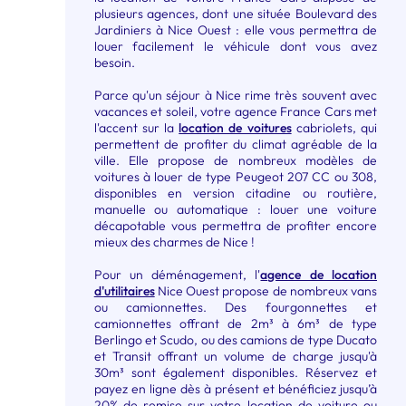
plusieurs agences, dont une située Boulevard des
Jardiniers à Nice Ouest : elle vous permettra de
louer facilement le véhicule dont vous avez
besoin.
Parce qu'un séjour à Nice rime très souvent avec
vacances et soleil, votre agence France Cars met
l'accent sur la
location de voitures
cabriolets, qui
permettent de profiter du climat agréable de la
ville. Elle propose de nombreux modèles de
voitures à louer de type Peugeot 207 CC ou 308,
disponibles en version citadine ou routière,
manuelle ou automatique : louer une voiture
décapotable vous permettra de profiter encore
mieux des charmes de Nice !
Pour un déménagement, l'
agence de location
d'utilitaires
Nice Ouest propose de nombreux vans
ou camionnettes. Des fourgonnettes et
camionnettes offrant de 2m³ à 6m³ de type
Berlingo et Scudo, ou des camions de type Ducato
et Transit offrant un volume de charge jusqu'à
30m³ sont également disponibles. Réservez et
payez en ligne dès à présent et bénéficiez jusqu’à
20% de remise sur votre location de voiture ou