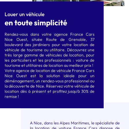
X trail
5M3 À 6M3
10M3 À 12M3
CITADINE ÉLECTRIQUE
COMPACTE ÉLECTRIQUE
Louer un véhicule
en toute simplicité
type E208
type Megane ETech
SUVA ÉLECTRIQUE type
Rendez-vous dans votre agence France Cars
Nice Ouest, située Route de Grenoble, 37
Renault Scénic Etech
boulevard des jardiniers pour votre location de
véhicule de tourisme ou utilitaire. Découvrez une
très large gamme de véhicules de location, pour
les particuliers et les professionnels : voiture de
tourisme et utilitaires de location au meilleur prix !
Votre agence de location de véhicule France Cars
Nice Ouest est la solution idéale pour un
déménagement, un rendez-vous professionnel ou
la découverte de Nice. Réservez votre véhicule de
location dès à présent et profitez jusqu’à 30% de
remise !
A Nice, dans les Alpes Maritimes, le spécialiste de
la location de voiture France Cars dispose de