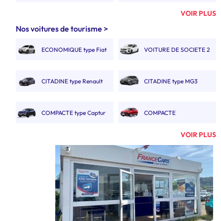
6M3
6M3 DOUBLE CABINE
VOIR PLUS
FOURGON 8M3 À 9M3
FOURGON 10M3, 11M3 &
Nos voitures de tourisme >
12M3
ECONOMIQUE type Fiat
VOITURE DE SOCIETE 2
FOURGON 10M3 11M3
FOURGON 13M3 À 14M3
Panda
PLACES.
12M3 DOUBLE CABINE
CITADINE type Renault
CITADINE type MG3
GRAND CAMION 20M3
CAMION 19M3
Clio V
POLYVOLUME
COMPACTE type Captur
COMPACTE
CAMION AVEC HAYON
CAMION PORTE
AUTOMATIQUE type MGZS
VOIR PLUS
20M3
VOITURE
COMPACTE BREAK type
SUVA type Renault
CAMION BENNE SIMPLE
CAMION BENNE
308 SW.
Austral
CABINE
DOUBLE CABINE
MONOSPACE type Renault
MONOSPACE BOITE
GRAND CAMION 30M3
CAMIONNETTE
Espace
AUTO
ÉLECTRIQUE 2 À 3M3
GRAND SUV type Nissan
MINIBUS 9 PLACES
FOURGON ÉLECTRIQUE
CAMION ÉLECTRIQUE