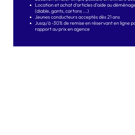
Location et achat d'articles d'aide au déména
(diable, gants, cartons ...)
Jeunes conducteurs acceptés dès 21 ans
Jusqu'à -30% de remise en réservant en ligne p
rapport au prix en agence