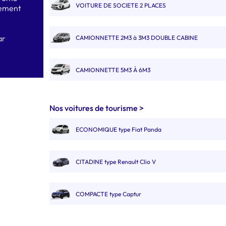
VOITURE DE SOCIETE 2 PLACES
gement
ar
CAMIONNETTE 2M3 à 3M3 DOUBLE CABINE
CAMIONNETTE 5M3 À 6M3
FOURGON 8M3 À 9M3
Nos voitures de tourisme >
ECONOMIQUE type Fiat Panda
FOURGON 10M3 11M3 12M3 DOUBLE CABINE
CITADINE type Renault Clio V
GRAND CAMION 20M3
COMPACTE type Captur
CAMION AVEC HAYON 20M3