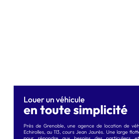
Louer un véhicule
en toute simplicité
Près de Grenoble, une agence de location de véh
Echirolles, au 113, cours Jean Jaurès. Une large flott
pour répondre aux besoins des particuliers et