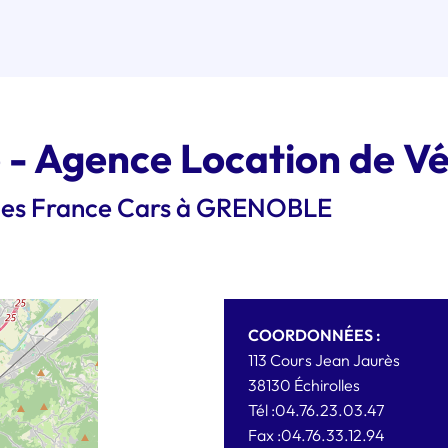
- Agence Location de Vé
cules France Cars à GRENOBLE
COORDONNÉES :
113 Cours Jean Jaurès
38130
Échirolles
Tél :
04.76.23.03.47
Fax :
04.76.33.12.94