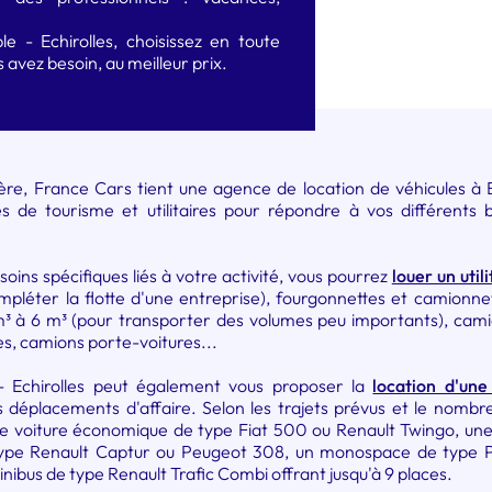
e - Echirolles, choisissez en toute
us avez besoin, au meilleur prix.
ère, France Cars tient une agence de location de véhicules à Ec
s de tourisme et utilitaires pour répondre à vos différents 
ns spécifiques liés à votre activité, vous pourrez
louer un utili
mpléter la flotte d'une entreprise), fourgonnettes et camionne
 m³ à 6 m³ (pour transporter des volumes peu importants), cam
s, camions porte-voitures...
 Echirolles peut également vous proposer la
location d'une
 déplacements d'affaire. Selon les trajets prévus et le nomb
ne voiture économique de type Fiat 500 ou Renault Twingo, une
type Renault Captur ou Peugeot 308, un monospace de type
ibus de type Renault Trafic Combi offrant jusqu'à 9 places.