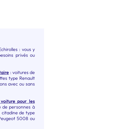
hirolles : vous y
besoins privés ou
taire
: voitures de
ttes type Renault
ions avec ou sans
 voiture pour les
re de personnes à
 citadine de type
 Peugeot 5008 ou