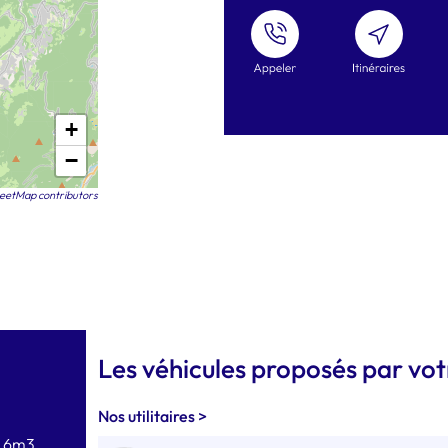
+
−
eetMap contributors
Les véhicules proposés par vo
Nos utilitaires >
ès 6m3