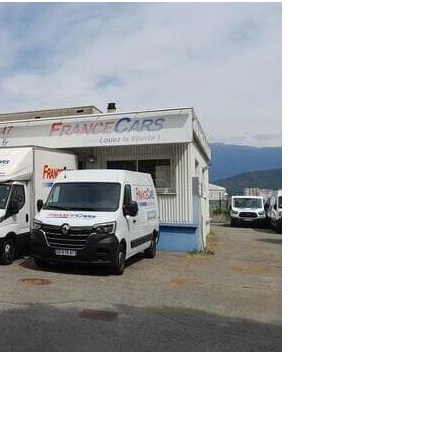
SUVA type Renault Austral
CAMION BENNE DOUBLE CABINE
MONOSPACE BOITE AUTO
CAMIONNETTE ÉLECTRIQUE 2 À 3M3
MINIBUS 9 PLACES
CAMION ÉLECTRIQUE 10M3 À 12M3
COMPACTE ÉLECTRIQUE type Megane ETech