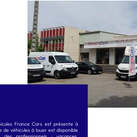
COMPACTE BREAK type 308 SW.
CAMION BENNE SIMPLE CABINE
MONOSPACE type Renault Espace
GRAND CAMION 30M3
GRAND SUV type Nissan X trail
FOURGON ÉLECTRIQUE 5M3 À 6M3
CITADINE ÉLECTRIQUE type E208
SUVA ÉLECTRIQUE type Renault Scénic Etech
icules France Cars est présente à
e de véhicules à louer est disponible
 des professionnels : vacances,