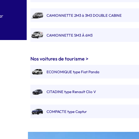
ar
CAMIONNETTE 2M3 à 3M3 DOUBLE CABINE
CAMIONNETTE 5M3 À 6M3
FOURGON 8M3 À 9M3
Nos voitures de tourisme >
ECONOMIQUE type Fiat Panda
FOURGON 10M3 11M3 12M3 DOUBLE CABINE
CITADINE type Renault Clio V
GRAND CAMION 20M3
COMPACTE type Captur
CAMION AVEC HAYON 20M3
COMPACTE BREAK type 308 SW.
CAMION BENNE SIMPLE CABINE