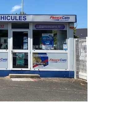
MONOSPACE BOITE AUTO
CAMIONNETTE ÉLECTRIQUE 2 À 3M3
MINIBUS 9 PLACES
CAMION ÉLECTRIQUE 10M3 À 12M3
COMPACTE ÉLECTRIQUE type Megane ETech