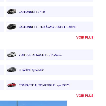
CAMIONNETTE 4M3
CAMIONNETTE 5M3 À 6M3 DOUBLE CABINE
VOIR PLUS
FOURGON 10M3, 11M3 & 12M3
VOITURE DE SOCIETE 2 PLACES.
FOURGON 13M3 À 14M3
CITADINE type MG3
CAMION 19M3 POLYVOLUME
COMPACTE AUTOMATIQUE type MGZS
CAMION PORTE VOITURE
VOIR PLUS
SUVA type Renault Austral
CAMION BENNE DOUBLE CABINE