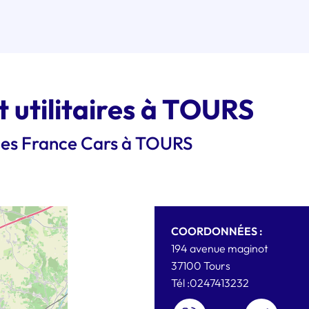
t utilitaires à TOURS
ules France Cars à TOURS
COORDONNÉES :
194 avenue maginot
37100
Tours
Tél :
0247413232