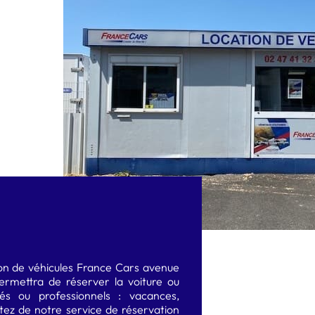
MONOSPACE type Renault Espace
GRAND CAMION 30M3
GRAND SUV type Nissan X trail
FOURGON ÉLECTRIQUE 5M3 À 6M3
CITADINE ÉLECTRIQUE type E208
SUVA ÉLECTRIQUE type Renault Scénic Etech
ion de véhicules France Cars avenue
permettra de réserver la voiture ou
ivés ou professionnels : vacances,
ez de notre service de réservation