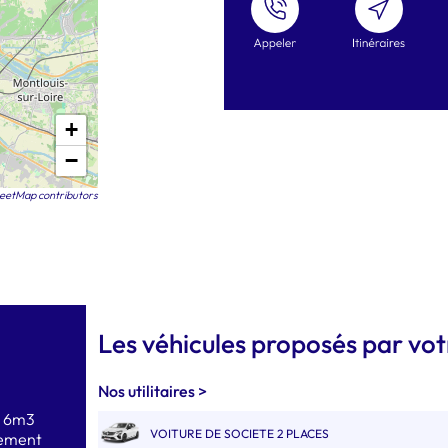
+
−
eetMap contributors
Les véhicules proposés par vo
Nos utilitaires >
ès 6m3
VOITURE DE SOCIETE 2 PLACES
gement