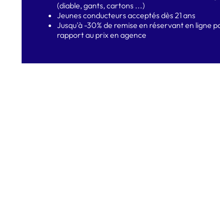
(diable, gants, cartons ...)
Jeunes conducteurs acceptés dès 21 ans
Jusqu'à -30% de remise en réservant en ligne p
rapport au prix en agence