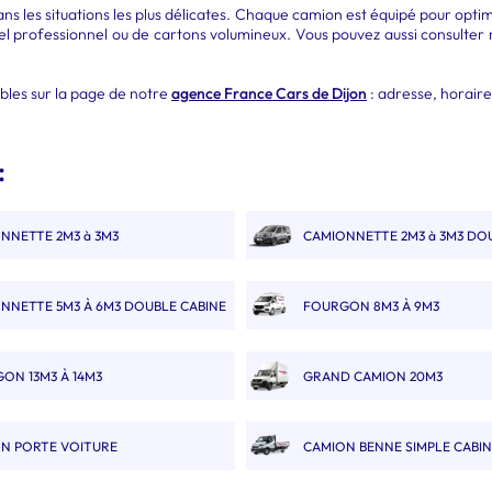
ans les situations les plus délicates. Chaque camion est équipé pour opti
el professionnel ou de cartons volumineux. Vous pouvez aussi consulter 
ibles sur la page de notre
agence France Cars de Dijon
: adresse, horaires
:
NNETTE 2M3 à 3M3
CAMIONNETTE 2M3 à 3M3 DO
NNETTE 5M3 À 6M3 DOUBLE CABINE
FOURGON 8M3 À 9M3
ON 13M3 À 14M3
GRAND CAMION 20M3
N PORTE VOITURE
CAMION BENNE SIMPLE CABI