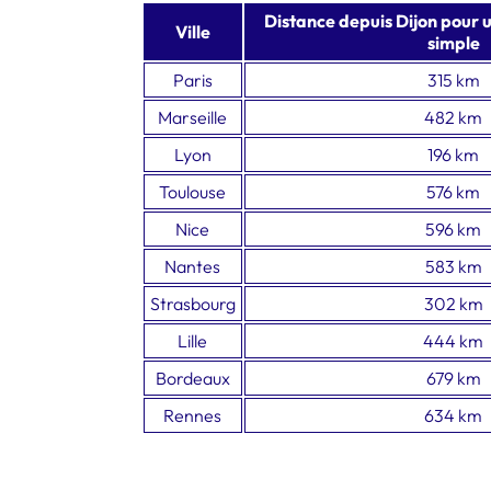
Distance depuis Dijon pour u
Ville
simple
Paris
315 km
Marseille
482 km
Lyon
196 km
Toulouse
576 km
Nice
596 km
Nantes
583 km
Strasbourg
302 km
Lille
444 km
Bordeaux
679 km
Rennes
634 km