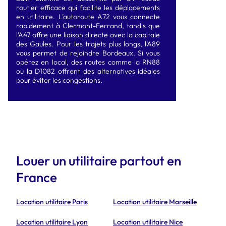
routier efficace qui facilite les déplacements
en utilitaire. L’autoroute A72 vous connecte
rapidement à Clermont-Ferrand, tandis que
l’A47 offre une liaison directe avec la capitale
des Gaules. Pour les trajets plus longs, l’A89
vous permet de rejoindre Bordeaux. Si vous
opérez en local, des routes comme la RN88
ou la D1082 offrent des alternatives idéales
pour éviter les congestions.
Louer un utilitaire partout en
France
Location utilitaire Paris
Location utilitaire Marseille
Location utilitaire Lyon
Location utilitaire Nice