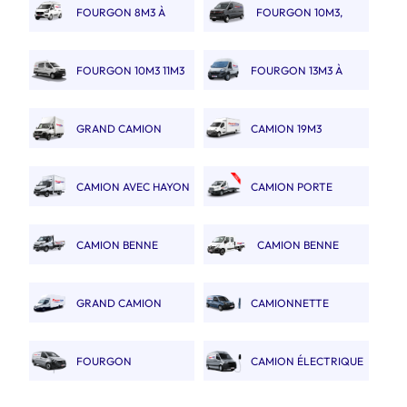
FOURGON 8M3 À
FOURGON 10M3,
9M3
11M3 & 12M3
FOURGON 10M3 11M3
FOURGON 13M3 À
12M3 DOUBLE CABINE
14M3
GRAND CAMION
CAMION 19M3
20M3
POLYVOLUME
CAMION AVEC HAYON
CAMION PORTE
20M3
VOITURE
CAMION BENNE
CAMION BENNE
SIMPLE CABINE
DOUBLE CABINE
GRAND CAMION
CAMIONNETTE
30M3
ÉLECTRIQUE 2 À 3M3
FOURGON
CAMION ÉLECTRIQUE
ÉLECTRIQUE 5M3 À 6M3
10M3 À 12M3