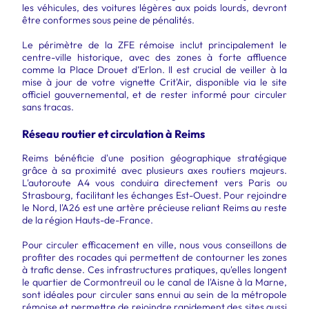
les véhicules, des voitures légères aux poids lourds, devront
être conformes sous peine de pénalités.
Le périmètre de la ZFE rémoise inclut principalement le
centre-ville historique, avec des zones à forte affluence
comme la Place Drouet d’Erlon. Il est crucial de veiller à la
mise à jour de votre vignette Crit'Air, disponible via le site
officiel gouvernemental, et de rester informé pour circuler
sans tracas.
Réseau routier et circulation à Reims
Reims bénéficie d'une position géographique stratégique
grâce à sa proximité avec plusieurs axes routiers majeurs.
L'autoroute A4 vous conduira directement vers Paris ou
Strasbourg, facilitant les échanges Est-Ouest. Pour rejoindre
le Nord, l'A26 est une artère précieuse reliant Reims au reste
de la région Hauts-de-France.
Pour circuler efficacement en ville, nous vous conseillons de
profiter des rocades qui permettent de contourner les zones
à trafic dense. Ces infrastructures pratiques, qu'elles longent
le quartier de Cormontreuil ou le canal de l'Aisne à la Marne,
sont idéales pour circuler sans ennui au sein de la métropole
rémoise et permettre de rejoindre rapidement des sites aussi