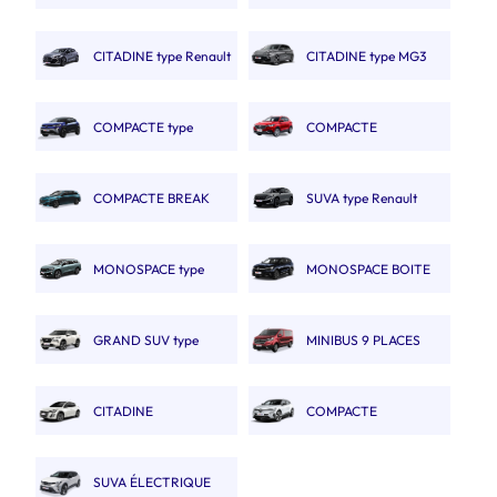
Fiat Panda
2 PLACES.
CITADINE type Renault
CITADINE type MG3
Clio V
COMPACTE type
COMPACTE
Captur
AUTOMATIQUE type MGZS
COMPACTE BREAK
SUVA type Renault
type 308 SW.
Austral
MONOSPACE type
MONOSPACE BOITE
Renault Espace
AUTO
GRAND SUV type
MINIBUS 9 PLACES
Nissan X trail
CITADINE
COMPACTE
ÉLECTRIQUE type E208
ÉLECTRIQUE type Megane
SUVA ÉLECTRIQUE