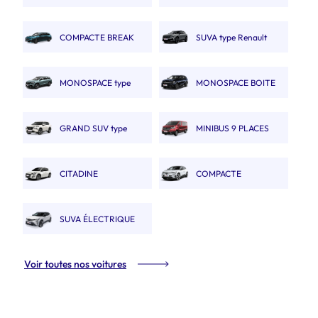
Captur
AUTOMATIQUE type MGZS
COMPACTE BREAK
SUVA type Renault
type 308 SW.
Austral
MONOSPACE type
MONOSPACE BOITE
Renault Espace
AUTO
GRAND SUV type
MINIBUS 9 PLACES
Nissan X trail
CITADINE
COMPACTE
ÉLECTRIQUE type E208
ÉLECTRIQUE type Megane
SUVA ÉLECTRIQUE
ETech
type Renault Scénic Etech
Voir toutes nos voitures