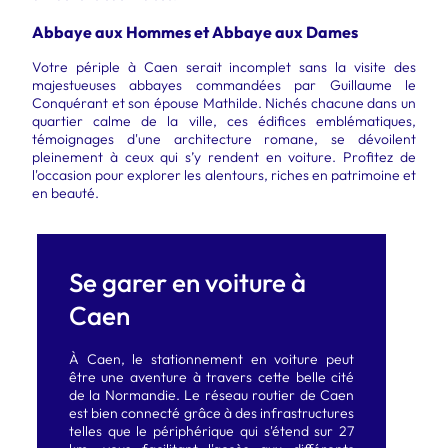
Abbaye aux Hommes et Abbaye aux Dames
Votre périple à Caen serait incomplet sans la visite des
majestueuses abbayes commandées par Guillaume le
Conquérant et son épouse Mathilde. Nichés chacune dans un
quartier calme de la ville, ces édifices emblématiques,
témoignages d'une architecture romane, se dévoilent
pleinement à ceux qui s’y rendent en voiture. Profitez de
l'occasion pour explorer les alentours, riches en patrimoine et
en beauté.
Se garer en voiture à
Caen
À Caen, le
stationnement en voiture
peut
être une aventure à travers cette belle cité
de la Normandie. Le réseau routier de Caen
est bien connecté grâce à des infrastructures
telles que le périphérique qui s'étend sur 27