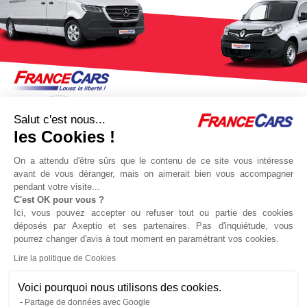
Salut c'est nous...
les Cookies !
On a attendu d'être sûrs que le contenu de ce site vous intéresse
avant de vous déranger, mais on aimerait bien vous accompagner
pendant votre visite...
C'est OK pour vous ?
Jeu concours Delta
Protocole sanitaire
Ici, vous pouvez accepter ou refuser tout ou partie des cookies
Qui sommes nous ?
Partenaires
déposés par Axeptio et ses partenaires. Pas d'inquiétude, vous
pourrez changer d'avis à tout moment en paramétrant vos cookies.
Actualités
Recrutement
Lire la politique de Cookies
Nous contacter
Voici pourquoi nous utilisons des cookies.
Partage de données avec Google
Location voitures
Location utilitaires
Politique de confidentialité
Gestion des