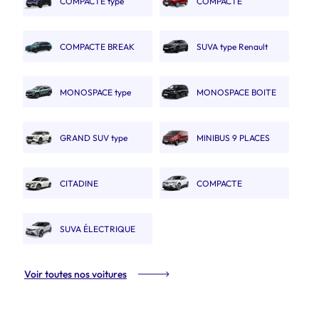
COMPACTE type
COMPACTE
Captur
AUTOMATIQUE type MGZS
COMPACTE BREAK
SUVA type Renault
type 308 SW.
Austral
MONOSPACE type
MONOSPACE BOITE
Renault Espace
AUTO
GRAND SUV type
MINIBUS 9 PLACES
Nissan X trail
CITADINE
COMPACTE
ÉLECTRIQUE type E208
ÉLECTRIQUE type Megane
SUVA ÉLECTRIQUE
ETech
type Renault Scénic Etech
Voir toutes nos voitures