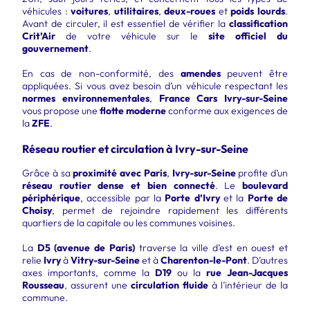
véhicules :
voitures
,
utilitaires
,
deux-roues
et
poids lourds
.
Avant de circuler, il est essentiel de vérifier la
classification
Crit’Air
de votre véhicule sur le
site officiel du
gouvernement
.
En cas de non-conformité, des
amendes
peuvent être
appliquées. Si vous avez besoin d’un véhicule respectant les
normes environnementales
,
France Cars Ivry-sur-Seine
vous propose une
flotte moderne
conforme aux exigences de
la
ZFE
.
Réseau routier et circulation à Ivry-sur-Seine
Grâce à sa
proximité avec Paris
,
Ivry-sur-Seine
profite d’un
réseau routier dense et bien connecté
. Le
boulevard
périphérique
, accessible par la
Porte d’Ivry
et la
Porte de
Choisy
, permet de rejoindre rapidement les différents
quartiers de la capitale ou les communes voisines.
La
D5 (avenue de Paris)
traverse la ville d’est en ouest et
relie
Ivry
à
Vitry-sur-Seine
et à
Charenton-le-Pont
. D’autres
axes importants, comme la
D19
ou la
rue Jean-Jacques
Rousseau
, assurent une
circulation fluide
à l’intérieur de la
commune.