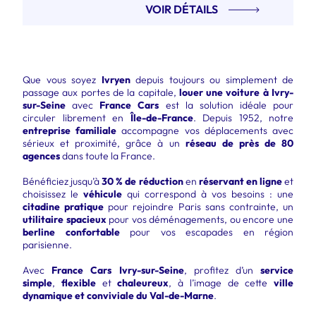
VOIR DÉTAILS
Que vous soyez
Ivryen
depuis toujours ou simplement de
passage aux portes de la capitale,
louer une voiture à Ivry-
sur-Seine
avec
France Cars
est la solution idéale pour
circuler librement en
Île-de-France
. Depuis 1952, notre
entreprise familiale
accompagne vos déplacements avec
sérieux et proximité, grâce à un
réseau de près de 80
agences
dans toute la France.
Bénéficiez jusqu’à
30 % de réduction
en
réservant en ligne
et
choisissez le
véhicule
qui correspond à vos besoins : une
citadine pratique
pour rejoindre Paris sans contrainte, un
utilitaire spacieux
pour vos déménagements, ou encore une
berline confortable
pour vos escapades en région
parisienne.
Avec
France Cars Ivry-sur-Seine
, profitez d’un
service
simple
,
flexible
et
chaleureux
, à l’image de cette
ville
dynamique et conviviale du Val-de-Marne
.