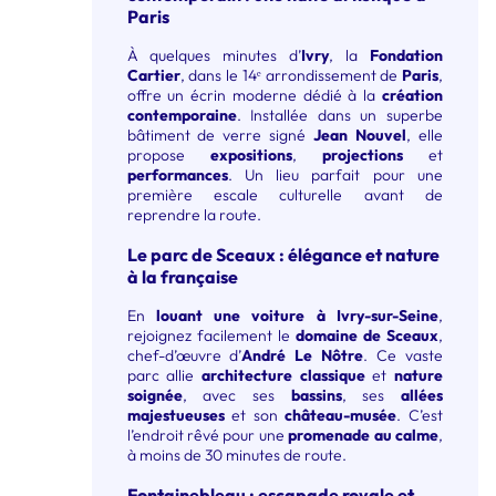
Paris
À quelques minutes d’
Ivry
, la
Fondation
Cartier
, dans le 14ᵉ arrondissement de
Paris
,
offre un écrin moderne dédié à la
création
contemporaine
. Installée dans un superbe
bâtiment de verre signé
Jean Nouvel
, elle
propose
expositions
,
projections
et
performances
. Un lieu parfait pour une
première escale culturelle avant de
reprendre la route.
Le parc de Sceaux : élégance et nature
à la française
En
louant une voiture à Ivry-sur-Seine
,
rejoignez facilement le
domaine de Sceaux
,
chef-d’œuvre d’
André Le Nôtre
. Ce vaste
parc allie
architecture classique
et
nature
soignée
, avec ses
bassins
, ses
allées
majestueuses
et son
château-musée
. C’est
l’endroit rêvé pour une
promenade au calme
,
à moins de 30 minutes de route.
Fontainebleau : escapade royale et