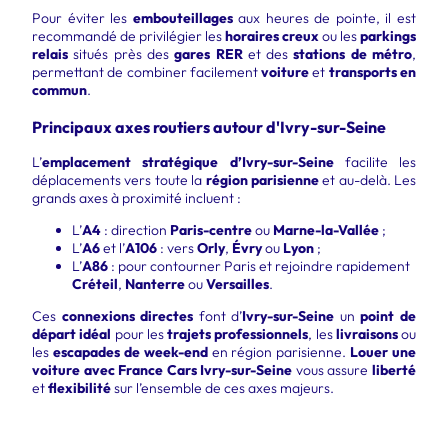
Pour éviter les
embouteillages
aux heures de pointe, il est
recommandé de privilégier les
horaires creux
ou les
parkings
relais
situés près des
gares RER
et des
stations de métro
,
permettant de combiner facilement
voiture
et
transports en
commun
.
Principaux axes routiers autour d'Ivry-sur-Seine
L’
emplacement stratégique d’Ivry-sur-Seine
facilite les
déplacements vers toute la
région parisienne
et au-delà. Les
grands axes à proximité incluent :
L’
A4
: direction
Paris-centre
ou
Marne-la-Vallée
;
L’
A6
et l’
A106
: vers
Orly
,
Évry
ou
Lyon
;
L’
A86
: pour contourner Paris et rejoindre rapidement
Créteil
,
Nanterre
ou
Versailles
.
Ces
connexions directes
font d’
Ivry-sur-Seine
un
point de
départ idéal
pour les
trajets professionnels
, les
livraisons
ou
les
escapades de week-end
en région parisienne.
Louer une
voiture avec France Cars Ivry-sur-Seine
vous assure
liberté
et
flexibilité
sur l’ensemble de ces axes majeurs.