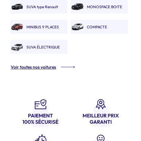
SUVA type Renault
MONOSPACE BOITE
Austral
AUTO
MINIBUS 9 PLACES
COMPACTE
ÉLECTRIQUE type Megane
SUVA ÉLECTRIQUE
ETech
type Renault Scénic Etech
Voir toutes nos voitures