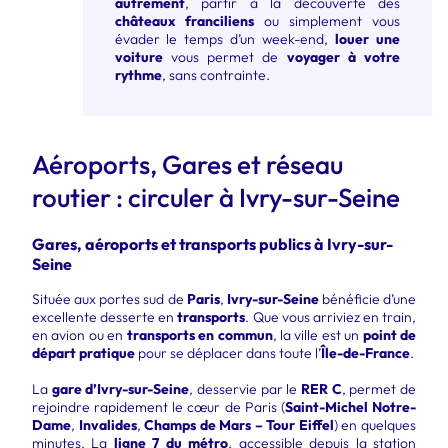
autrement
, partir à la découverte des
châteaux franciliens
ou simplement vous
évader le temps d’un week-end,
louer une
voiture
vous permet de
voyager à votre
rythme
, sans contrainte.
Aéroports, Gares et réseau
routier : circuler à Ivry-sur-Seine
Gares, aéroports et transports publics à Ivry-sur-
Seine
Située aux portes sud de
Paris
,
Ivry-sur-Seine
bénéficie d’une
excellente desserte en
transports
. Que vous arriviez en train,
en avion ou en
transports en commun
, la ville est un
point de
départ pratique
pour se déplacer dans toute l’
Île-de-France
.
La
gare d’Ivry-sur-Seine
, desservie par le
RER C
, permet de
rejoindre rapidement le cœur de Paris (
Saint-Michel Notre-
Dame
,
Invalides
,
Champs de Mars – Tour Eiffel
) en quelques
minutes. La
ligne 7 du métro
, accessible depuis la station