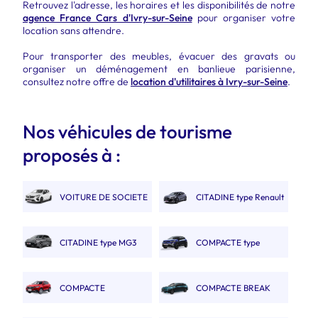
Retrouvez l'adresse, les horaires et les disponibilités de notre
agence France Cars d'Ivry-sur-Seine
pour organiser votre
location sans attendre.
Pour transporter des meubles, évacuer des gravats ou
organiser un déménagement en banlieue parisienne,
consultez notre offre de
location d'utilitaires à Ivry-sur-Seine
.
Nos véhicules de tourisme
proposés à :
VOITURE DE SOCIETE
CITADINE type Renault
2 PLACES.
Clio V
CITADINE type MG3
COMPACTE type
Captur
COMPACTE
COMPACTE BREAK
AUTOMATIQUE type MGZS
type 308 SW.