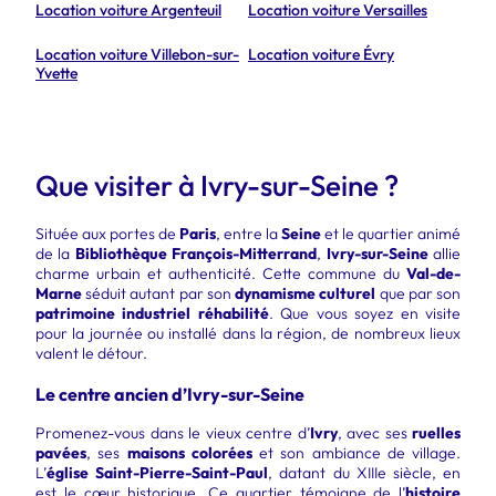
Location voiture Argenteuil
Location voiture Versailles
Location voiture Villebon-sur-
Location voiture Évry
Yvette
Que visiter à Ivry-sur-Seine ?
Située aux portes de
Paris
, entre la
Seine
et le quartier animé
de la
Bibliothèque François-Mitterrand
,
Ivry-sur-Seine
allie
charme urbain et authenticité. Cette commune du
Val-de-
Marne
séduit autant par son
dynamisme culturel
que par son
patrimoine industriel réhabilité
. Que vous soyez en visite
pour la journée ou installé dans la région, de nombreux lieux
valent le détour.
Le centre ancien d’Ivry-sur-Seine
Promenez-vous dans le vieux centre d’
Ivry
, avec ses
ruelles
pavées
, ses
maisons colorées
et son ambiance de village.
L’
église Saint-Pierre-Saint-Paul
, datant du XIIIe siècle, en
est le cœur historique. Ce quartier témoigne de l’
histoire