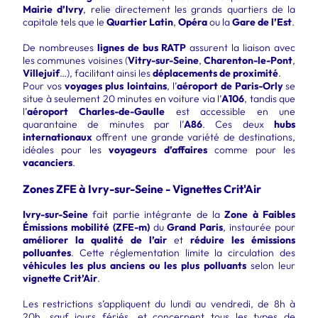
Mairie d’Ivry
, relie directement les grands quartiers de la
capitale tels que le
Quartier Latin
,
Opéra
ou la
Gare de l’Est
.
De nombreuses
lignes de bus RATP
assurent la liaison avec
les communes voisines (
Vitry-sur-Seine
,
Charenton-le-Pont
,
Villejuif
…), facilitant ainsi les
déplacements de proximité
.
Pour vos
voyages plus lointains
, l’
aéroport de Paris-Orly
se
situe à seulement 20 minutes en voiture via l’
A106
, tandis que
l’
aéroport Charles-de-Gaulle
est accessible en une
quarantaine de minutes par l’
A86
. Ces deux
hubs
internationaux
offrent une grande variété de destinations,
idéales pour les
voyageurs d’affaires
comme pour les
vacanciers
.
Zones ZFE à Ivry-sur-Seine - Vignettes Crit'Air
Ivry-sur-Seine
fait partie intégrante de la
Zone à Faibles
Émissions mobilité (ZFE-m)
du
Grand Paris
, instaurée pour
améliorer la qualité de l’air
et
réduire les émissions
polluantes
. Cette réglementation limite la circulation des
véhicules les plus anciens ou les plus polluants
selon leur
vignette Crit’Air
.
Les restrictions s’appliquent du lundi au vendredi, de 8h à
20h, sauf jours fériés, et concernent tous les types de