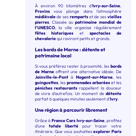
À environ 90 kilomètres d’
Ivry-sur-Seine
,
Provins
vous plonge dans l’atmosphère
médiévale
de ses
remparts
et de ses
vieilles
pierres
. Classée au
patrimoine mondial de
l’UNESCO
, la ville organise régulièrement
fêtes historiques
et
spectacles de
chevalerie
qui raviront petits et grands.
Les bords de Marne : détente et
patrimoine local
Si vous préférez rester à proximité, les
bords
de Marne
offrent une alternative idéale. De
Joinville-le-Pont
à
Nogent-sur-Marne
, les
guinguettes
, les
promenades arborées
et les
péniches restaurants
rappellent la douceur
de vivre d’autrefois. Un moment de
détente
parfait à quelques minutes seulement d’
Ivry
.
Une région à parcourir librement
Grâce à
France Cars Ivry-sur-Seine
, profitez
d’une
totale liberté
pour tracer votre
itinéraire. Que vous souhaitiez
explorer Paris