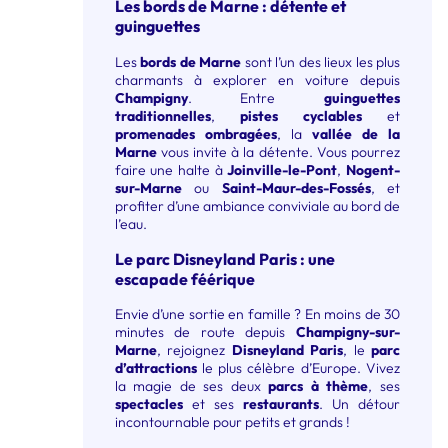
Les bords de Marne : détente et
guinguettes
Les
bords de Marne
sont l’un des lieux les plus
charmants à explorer en voiture depuis
Champigny
. Entre
guinguettes
traditionnelles
,
pistes cyclables
et
promenades ombragées
, la
vallée de la
Marne
vous invite à la détente. Vous pourrez
faire une halte à
Joinville-le-Pont
,
Nogent-
sur-Marne
ou
Saint-Maur-des-Fossés
, et
profiter d’une ambiance conviviale au bord de
l’eau.
Le parc Disneyland Paris : une
escapade féérique
Envie d’une sortie en famille ? En moins de 30
minutes de route depuis
Champigny-sur-
Marne
, rejoignez
Disneyland Paris
, le
parc
d’attractions
le plus célèbre d’Europe. Vivez
la magie de ses deux
parcs à thème
, ses
spectacles
et ses
restaurants
. Un détour
incontournable pour petits et grands !