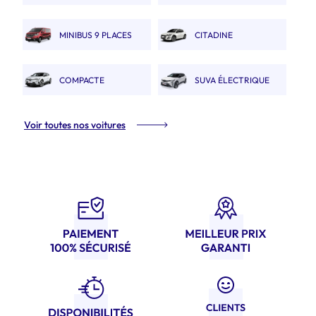
Austral
AUTO
MINIBUS 9 PLACES
CITADINE
ÉLECTRIQUE type E208
COMPACTE
SUVA ÉLECTRIQUE
ÉLECTRIQUE type Megane
type Renault Scénic Etech
Voir toutes nos voitures
ETech