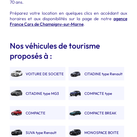
70 ans.
Préparez votre location en quelques clics en accédant aux
horaires et aux disponibilités sur la page de notre
agence
France Cars de Champigny-sur-Marne
.
Nos véhicules de tourisme
proposés à :
VOITURE DE SOCIETE
CITADINE type Renault
2 PLACES.
Clio V
CITADINE type MG3
COMPACTE type
Captur
COMPACTE
COMPACTE BREAK
AUTOMATIQUE type MGZS
type 308 SW.
SUVA type Renault
MONOSPACE BOITE