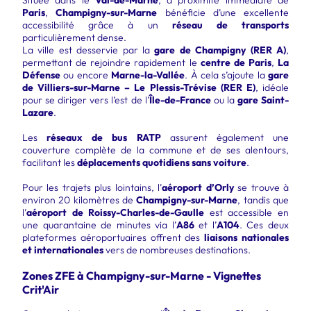
Paris
,
Champigny-sur-Marne
bénéficie d’une excellente
accessibilité grâce à un
réseau de transports
particulièrement dense.
La ville est desservie par la
gare de Champigny (RER A)
,
permettant de rejoindre rapidement le
centre de Paris
,
La
Défense
ou encore
Marne-la-Vallée
. À cela s’ajoute la
gare
de Villiers-sur-Marne – Le Plessis-Trévise (RER E)
, idéale
pour se diriger vers l’est de l’
Île-de-France
ou la
gare Saint-
Lazare
.
Les
réseaux de bus RATP
assurent également une
couverture complète de la commune et de ses alentours,
facilitant les
déplacements quotidiens sans voiture
.
Pour les trajets plus lointains, l’
aéroport d’Orly
se trouve à
environ 20 kilomètres de
Champigny-sur-Marne
, tandis que
l’
aéroport de Roissy-Charles-de-Gaulle
est accessible en
une quarantaine de minutes via l’
A86
et l’
A104
. Ces deux
plateformes aéroportuaires offrent des
liaisons nationales
et internationales
vers de nombreuses destinations.
Zones ZFE à Champigny-sur-Marne - Vignettes
Crit'Air