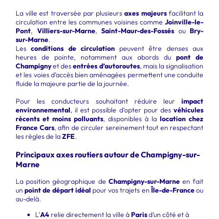
La ville est traversée par plusieurs
axes majeurs
facilitant la
circulation entre les communes voisines comme
Joinville-le-
Pont
,
Villiers-sur-Marne
,
Saint-Maur-des-Fossés
ou
Bry-
sur-Marne
.
Les
conditions de circulation
peuvent être denses aux
heures de pointe, notamment aux abords du
pont de
Champigny
et des
entrées d’autoroutes
, mais la signalisation
et les voies d’accès bien aménagées permettent une conduite
fluide la majeure partie de la journée.
Pour les conducteurs souhaitant réduire leur
impact
environnemental
, il est possible d’opter pour des
véhicules
récents et moins polluants
, disponibles à la
location chez
France Cars
, afin de circuler sereinement tout en respectant
les règles de la
ZFE
.
Principaux axes routiers autour de Champigny-sur-
Marne
La position géographique de
Champigny-sur-Marne
en fait
un
point de départ idéal
pour vos trajets en
Île-de-France
ou
au-delà.
L’
A4
relie directement la ville à
Paris
d’un côté et à