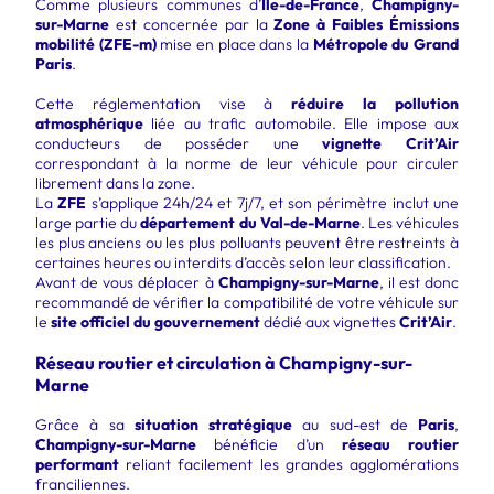
Comme plusieurs communes d’
Île-de-France
,
Champigny-
sur-Marne
est concernée par la
Zone à Faibles Émissions
mobilité (ZFE-m)
mise en place dans la
Métropole du Grand
Paris
.
Cette réglementation vise à
réduire la pollution
atmosphérique
liée au trafic automobile. Elle impose aux
conducteurs de posséder une
vignette Crit’Air
correspondant à la norme de leur véhicule pour circuler
librement dans la zone.
La
ZFE
s’applique 24h/24 et 7j/7, et son périmètre inclut une
large partie du
département du Val-de-Marne
. Les véhicules
les plus anciens ou les plus polluants peuvent être restreints à
certaines heures ou interdits d’accès selon leur classification.
Avant de vous déplacer à
Champigny-sur-Marne
, il est donc
recommandé de vérifier la compatibilité de votre véhicule sur
le
site officiel du gouvernement
dédié aux vignettes
Crit’Air
.
Réseau routier et circulation à Champigny-sur-
Marne
Grâce à sa
situation stratégique
au sud-est de
Paris
,
Champigny-sur-Marne
bénéficie d’un
réseau routier
performant
reliant facilement les grandes agglomérations
franciliennes.