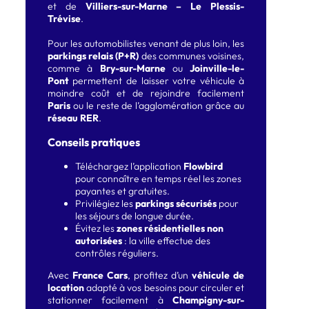
et de
Villiers-sur-Marne – Le Plessis-
Trévise
.
Pour les automobilistes venant de plus loin, les
parkings relais (P+R)
des communes voisines,
comme à
Bry-sur-Marne
ou
Joinville-le-
Pont
permettent de laisser votre véhicule à
moindre coût et de rejoindre facilement
Paris
ou le reste de l’agglomération grâce au
réseau RER
.
Conseils pratiques
Téléchargez l’application
Flowbird
pour connaître en temps réel les zones
payantes et gratuites.
Privilégiez les
parkings sécurisés
pour
les séjours de longue durée.
Évitez les
zones résidentielles non
autorisées
: la ville effectue des
contrôles réguliers.
Avec
France Cars
, profitez d’un
véhicule de
location
adapté à vos besoins pour circuler et
stationner facilement à
Champigny-sur-