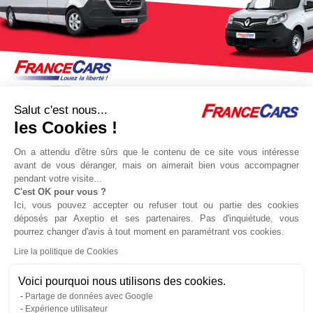
Salut c'est nous...
les Cookies !
On a attendu d'être sûrs que le contenu de ce site vous intéresse
avant de vous déranger, mais on aimerait bien vous accompagner
pendant votre visite...
C'est OK pour vous ?
Jeu concours Delta
Protocole sanitaire
Ici, vous pouvez accepter ou refuser tout ou partie des cookies
Qui sommes nous ?
Partenaires
déposés par Axeptio et ses partenaires. Pas d'inquiétude, vous
pourrez changer d'avis à tout moment en paramétrant vos cookies.
Actualités
Recrutement
Lire la politique de Cookies
Nous contacter
Voici pourquoi nous utilisons des cookies.
Partage de données avec Google
Location voitures
Location utilitaires
Politique de confidentialité
Gestion des
Expérience utilisateur
cookies