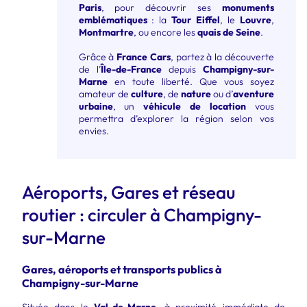
Paris
, pour découvrir ses
monuments
emblématiques
: la
Tour Eiffel
, le
Louvre
,
Montmartre
, ou encore les
quais de Seine
.
Grâce à
France Cars
, partez à la découverte
de l’
Île-de-France
depuis
Champigny-sur-
Marne
en toute liberté. Que vous soyez
amateur de
culture
, de
nature
ou d’
aventure
urbaine
, un
véhicule de location
vous
permettra d’explorer la région selon vos
envies.
Aéroports, Gares et réseau
routier : circuler à Champigny-
sur-Marne
Gares, aéroports et transports publics à
Champigny-sur-Marne
Située dans le
Val-de-Marne
, à proximité immédiate de