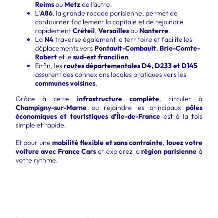
Reims
ou
Metz
de l’autre.
L’
A86
, la grande rocade parisienne, permet de
contourner facilement la capitale et de rejoindre
rapidement
Créteil
,
Versailles
ou
Nanterre
.
La
N4
traverse également le territoire et facilite les
déplacements vers
Pontault-Combault
,
Brie-Comte-
Robert
et le
sud-est francilien
.
Enfin, les
routes départementales D4, D233 et D145
assurent des connexions locales pratiques vers les
communes voisines
.
Grâce à cette
infrastructure complète
, circuler à
Champigny-sur-Marne
ou rejoindre les principaux
pôles
économiques et touristiques d’Île-de-France
est à la fois
simple et rapide.
Et pour une
mobilité flexible et sans contrainte
,
louez votre
voiture avec France Cars
et explorez la
région parisienne
à
votre rythme.