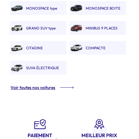
type 308 SW.
Austral
MONOSPACE type
MONOSPACE BOITE
Renault Espace
AUTO
GRAND SUV type
MINIBUS 9 PLACES
Nissan X trail
CITADINE
COMPACTE
ÉLECTRIQUE type E208
ÉLECTRIQUE type Megane
SUVA ÉLECTRIQUE
ETech
type Renault Scénic Etech
Voir toutes nos voitures