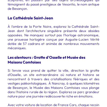
sculptures, en passant par des objets archéologiques qui
témoignent du passé prestigieux de Vesontio, le nom antique
de Besançon.
La Cathédrale Saint-Jean
À l'ombre de la Porte Noire, explorez la Cathédrale Saint-
Jean dont l'architecture singulière présente deux absides
opposées. Ne manquez surtout pas l'horloge astronomique,
une prouesse horlogère conçue par Auguste-Lucien Vérité
dotée de 57 cadrans et animée de nombreux mouvements
mécaniques.
Les alentours : Grotte d'Osselle et Musée des
Maisons Comtoises
Si l'envie vous prend de quitter la ville, direction la grotte
d'Osselle, un site extraordinaire où nature et histoire se
rencontrent à travers des cristallisations féériques et des
vestiges paléontologiques. À Nancray, à quelques kilomètres
de Besançon, le Musée des Maisons Comtoises vous plonge
dans l'histoire rurale de la région. Explorez ce parc grandeur
nature pour une journée redécouverte riche en émotions.
Avec votre voiture de location de France Cars, chaque recoin