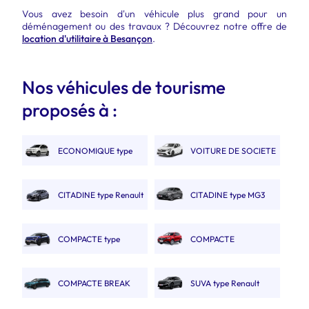
Vous avez besoin d'un véhicule plus grand pour un
déménagement ou des travaux ? Découvrez notre offre de
location d'utilitaire à Besançon
.
Nos véhicules de tourisme
proposés à :
ECONOMIQUE type
VOITURE DE SOCIETE
Fiat Panda
2 PLACES.
CITADINE type Renault
CITADINE type MG3
Clio V
COMPACTE type
COMPACTE
Captur
AUTOMATIQUE type MGZS
COMPACTE BREAK
SUVA type Renault