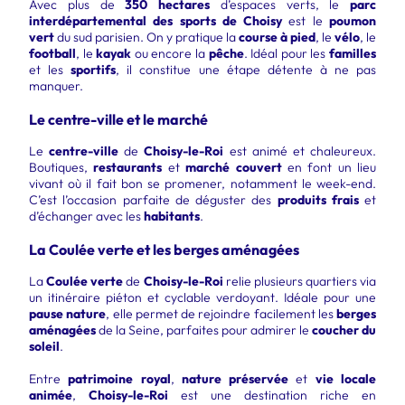
Avec plus de
350 hectares
d’espaces verts, le
parc
interdépartemental des sports de Choisy
est le
poumon
vert
du sud parisien. On y pratique la
course à pied
, le
vélo
, le
football
, le
kayak
ou encore la
pêche
. Idéal pour les
familles
et les
sportifs
, il constitue une étape détente à ne pas
manquer.
Le centre-ville et le marché
Le
centre-ville
de
Choisy-le-Roi
est animé et chaleureux.
Boutiques,
restaurants
et
marché couvert
en font un lieu
vivant où il fait bon se promener, notamment le week-end.
C’est l’occasion parfaite de déguster des
produits frais
et
d’échanger avec les
habitants
.
La Coulée verte et les berges aménagées
La
Coulée verte
de
Choisy-le-Roi
relie plusieurs quartiers via
un itinéraire piéton et cyclable verdoyant. Idéale pour une
pause nature
, elle permet de rejoindre facilement les
berges
aménagées
de la Seine, parfaites pour admirer le
coucher du
soleil
.
Entre
patrimoine royal
,
nature préservée
et
vie locale
animée
,
Choisy-le-Roi
est une destination riche en