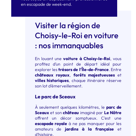
en escapade de week-end.
Visiter la région de
Choisy-le-Roi en voiture
: nos immanquables
En louant une
voiture à Choisy-le-Roi
, vous
profitez d’un point de départ idéal pour
explorer les
trésors de l’Île-de-France
. Entre
châteaux royaux
,
forêts majestueuses
et
villes historiques
, chaque itinéraire réserve
son lot d’émerveillement.
Le parc de Sceaux
À seulement quelques kilomètres, le
parc de
Sceaux
et son
château
imaginé par
Le Nôtre
offrent un décor somptueux. C’est une
escapade royale
à ne pas manquer pour les
amateurs de
jardins à la française
et
d’histoire.