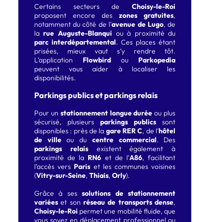
Certains secteurs de
Choisy-le-Roi
proposent encore des
zones gratuites
,
notamment du côté de l’
avenue de Lugo
, de
la
rue Auguste-Blanqui
ou à proximité du
parc interdépartemental
. Ces places étant
prisées, mieux vaut s’y rendre tôt.
L’application
Flowbird
ou
Parkopedia
peuvent vous aider à localiser les
disponibilités.
Parkings publics et parkings relais
Pour un
stationnement longue durée
ou plus
sécurisé, plusieurs
parkings publics
sont
disponibles : près de la
gare RER C
, de l’
hôtel
de ville
ou du
centre commercial
. Des
parkings relais
existent également à
proximité de la
RN6
et de l’
A86
, facilitant
l’accès vers
Paris
et les communes voisines
(
Vitry-sur-Seine
,
Thiais
,
Orly
).
Grâce à ses
solutions de stationnement
variées
et son
réseau de transports dense
,
Choisy-le-Roi
permet une mobilité fluide, que
vous soyez en déplacement professionnel ou