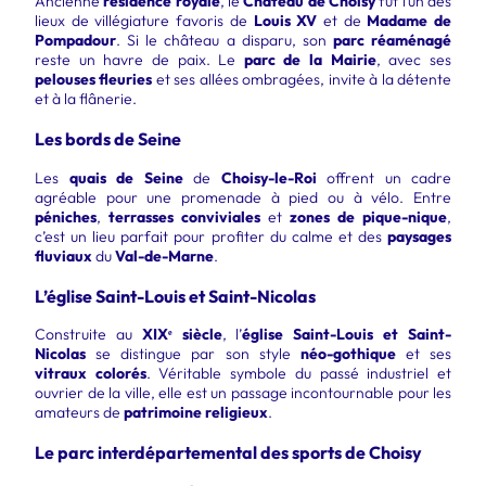
Ancienne
résidence royale
, le
Château de Choisy
fut l’un des
lieux de villégiature favoris de
Louis XV
et de
Madame de
Pompadour
. Si le château a disparu, son
parc réaménagé
reste un havre de paix. Le
parc de la Mairie
, avec ses
pelouses fleuries
et ses allées ombragées, invite à la détente
et à la flânerie.
Les bords de Seine
Les
quais de Seine
de
Choisy-le-Roi
offrent un cadre
agréable pour une promenade à pied ou à vélo. Entre
péniches
,
terrasses conviviales
et
zones de pique-nique
,
c’est un lieu parfait pour profiter du calme et des
paysages
fluviaux
du
Val-de-Marne
.
L’église Saint-Louis et Saint-Nicolas
Construite au
XIXᵉ siècle
, l’
église Saint-Louis et Saint-
Nicolas
se distingue par son style
néo-gothique
et ses
vitraux colorés
. Véritable symbole du passé industriel et
ouvrier de la ville, elle est un passage incontournable pour les
amateurs de
patrimoine religieux
.
Le parc interdépartemental des sports de Choisy