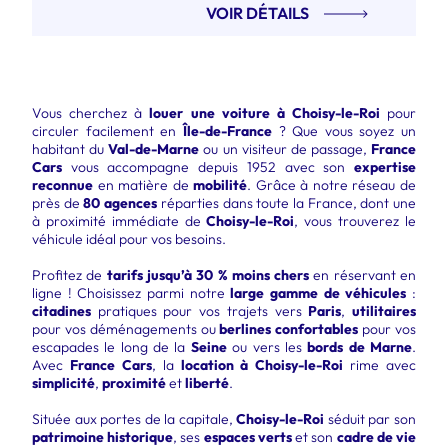
VOIR DÉTAILS
Vous cherchez à
louer une voiture à Choisy-le-Roi
pour
circuler facilement en
Île-de-France
? Que vous soyez un
habitant du
Val-de-Marne
ou un visiteur de passage,
France
Cars
vous accompagne depuis 1952 avec son
expertise
reconnue
en matière de
mobilité
. Grâce à notre réseau de
près de
80 agences
réparties dans toute la France, dont une
à proximité immédiate de
Choisy-le-Roi
, vous trouverez le
véhicule idéal pour vos besoins.
Profitez de
tarifs jusqu’à 30 % moins chers
en réservant en
ligne ! Choisissez parmi notre
large gamme de véhicules
:
citadines
pratiques pour vos trajets vers
Paris
,
utilitaires
pour vos déménagements ou
berlines confortables
pour vos
escapades le long de la
Seine
ou vers les
bords de Marne
.
Avec
France Cars
, la
location à Choisy-le-Roi
rime avec
simplicité
,
proximité
et
liberté
.
Située aux portes de la capitale,
Choisy-le-Roi
séduit par son
patrimoine historique
, ses
espaces verts
et son
cadre de vie