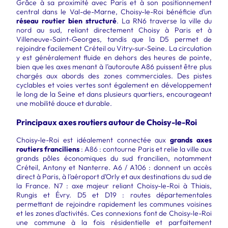
Grâce à sa proximité avec Paris et à son positionnement
central dans le Val-de-Marne, Choisy-le-Roi bénéficie d’un
réseau routier bien structuré
. La RN6 traverse la ville du
nord au sud, reliant directement Choisy à Paris et à
Villeneuve-Saint-Georges, tandis que la D5 permet de
rejoindre facilement Créteil ou Vitry-sur-Seine. La circulation
y est généralement fluide en dehors des heures de pointe,
bien que les axes menant à l’autoroute A86 puissent être plus
chargés aux abords des zones commerciales. Des pistes
cyclables et voies vertes sont également en développement
le long de la Seine et dans plusieurs quartiers, encourageant
une mobilité douce et durable.
Principaux axes routiers autour de Choisy-le-Roi
Choisy-le-Roi est idéalement connectée aux
grands axes
routiers franciliens
: A86 : contourne Paris et relie la ville aux
grands pôles économiques du sud francilien, notamment
Créteil, Antony et Nanterre. A6 / A106 : donnent un accès
direct à Paris, à l’aéroport d’Orly et aux destinations du sud de
la France. N7 : axe majeur reliant Choisy-le-Roi à Thiais,
Rungis et Évry. D5 et D19 : routes départementales
permettant de rejoindre rapidement les communes voisines
et les zones d’activités. Ces connexions font de Choisy-le-Roi
une commune à la fois résidentielle et parfaitement