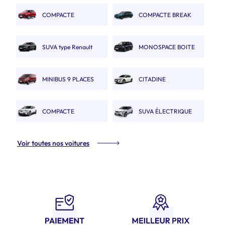
Captur
COMPACTE
COMPACTE BREAK
AUTOMATIQUE type MGZS
type 308 SW.
SUVA type Renault
MONOSPACE BOITE
Austral
AUTO
MINIBUS 9 PLACES
CITADINE
ÉLECTRIQUE type E208
COMPACTE
SUVA ÉLECTRIQUE
ÉLECTRIQUE type Megane
type Renault Scénic Etech
Voir toutes nos voitures
ETech