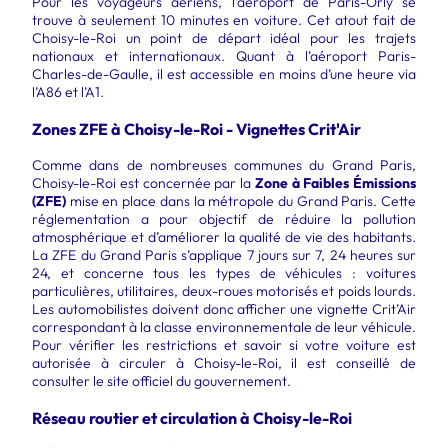
Pour les voyageurs aériens, l’aéroport de Paris-Orly se
trouve à seulement 10 minutes en voiture. Cet atout fait de
Choisy-le-Roi un point de départ idéal pour les trajets
nationaux et internationaux. Quant à l’aéroport Paris-
Charles-de-Gaulle, il est accessible en moins d’une heure via
l’A86 et l’A1.
Zones ZFE à Choisy-le-Roi - Vignettes Crit'Air
Comme dans de nombreuses communes du Grand Paris,
Choisy-le-Roi est concernée par la
Zone à Faibles Émissions
(ZFE)
mise en place dans la métropole du Grand Paris. Cette
réglementation a pour objectif de réduire la pollution
atmosphérique et d’améliorer la qualité de vie des habitants.
La ZFE du Grand Paris s’applique 7 jours sur 7, 24 heures sur
24, et concerne tous les types de véhicules : voitures
particulières, utilitaires, deux-roues motorisés et poids lourds.
Les automobilistes doivent donc afficher une vignette Crit’Air
correspondant à la classe environnementale de leur véhicule.
Pour vérifier les restrictions et savoir si votre voiture est
autorisée à circuler à Choisy-le-Roi, il est conseillé de
consulter le site officiel du gouvernement.
Réseau routier et circulation à Choisy-le-Roi